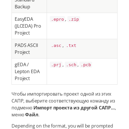
Backup
EasyEDA
,
.epro
.zip
(JLCEDA) Pro
Project
PADS ASCII
,
.asc
.txt
Project
gEDA /
,
,
.prj
.sch
.pcb
Lepton EDA
Project
Чтобы импортировать проект одной из этих
САПР, выберите соответствующую команду из
подменю
Импорт проекта из другой САПР…​
,
меню
Файл
.
Depending on the format, you will be prompted