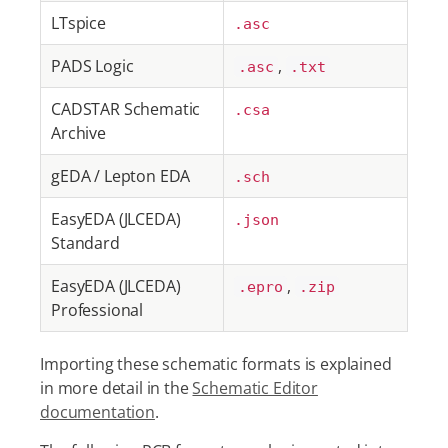
LTspice
.asc
PADS Logic
,
.asc
.txt
CADSTAR Schematic
.csa
Archive
gEDA / Lepton EDA
.sch
EasyEDA (JLCEDA)
.json
Standard
EasyEDA (JLCEDA)
,
.epro
.zip
Professional
Importing these schematic formats is explained
in more detail in the
Schematic Editor
documentation
.