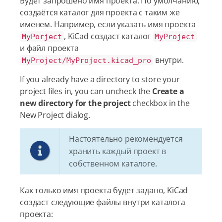
Будет запрошено имя проекта. По умолчанию,
создаётся каталог для проекта с таким же
именем. Например, если указать имя проекта
, KiCad создаст каталог
MyPorject
MyProject
и файл проекта
внутри.
MyProject/MyProject.kicad_pro
If you already have a directory to store your
project files in, you can uncheck the
Create a
new directory for the project
checkbox in the
New Project dialog.
Настоятельно рекомендуется
хранить каждый проект в
собственном каталоге.
Как только имя проекта будет задано, KiCad
создаст следующие файлы внутри каталога
проекта: