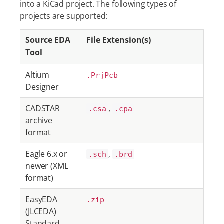
into a KiCad project. The following types of
projects are supported:
Source EDA
File Extension(s)
Tool
Altium
.PrjPcb
Designer
CADSTAR
,
.csa
.cpa
archive
format
Eagle 6.x or
,
.sch
.brd
newer (XML
format)
EasyEDA
.zip
(JLCEDA)
Standard