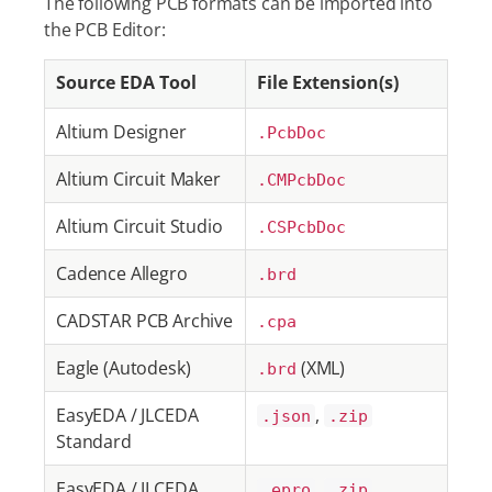
The following PCB formats can be imported into
the PCB Editor:
Source EDA Tool
File Extension(s)
Altium Designer
.PcbDoc
Altium Circuit Maker
.CMPcbDoc
Altium Circuit Studio
.CSPcbDoc
Cadence Allegro
.brd
CADSTAR PCB Archive
.cpa
Eagle (Autodesk)
(XML)
.brd
EasyEDA / JLCEDA
,
.json
.zip
Standard
EasyEDA / JLCEDA
,
.epro
.zip