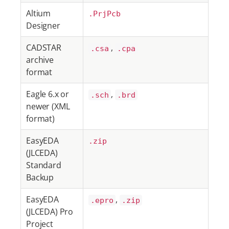
Altium
.PrjPcb
Designer
CADSTAR
,
.csa
.cpa
archive
format
Eagle 6.x or
,
.sch
.brd
newer (XML
format)
EasyEDA
.zip
(JLCEDA)
Standard
Backup
EasyEDA
,
.epro
.zip
(JLCEDA) Pro
Project