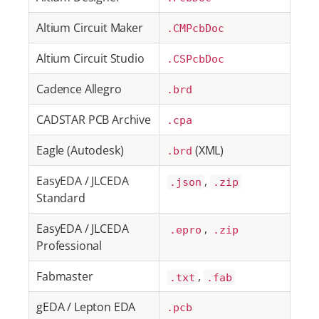
Altium Circuit Maker
.CMPcbDoc
Altium Circuit Studio
.CSPcbDoc
Cadence Allegro
.brd
CADSTAR PCB Archive
.cpa
Eagle (Autodesk)
(XML)
.brd
EasyEDA / JLCEDA
,
.json
.zip
Standard
EasyEDA / JLCEDA
,
.epro
.zip
Professional
Fabmaster
,
.txt
.fab
gEDA / Lepton EDA
.pcb