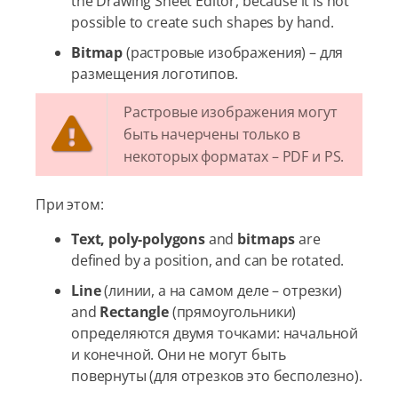
the Drawing Sheet Editor, because it is not
possible to create such shapes by hand.
Bitmap
(растровые изображения) – для
размещения логотипов.
Растровые изображения могут
быть начерчены только в
некоторых форматах – PDF и PS.
При этом:
Text, poly-polygons
and
bitmaps
are
defined by a position, and can be rotated.
Line
(линии, а на самом деле – отрезки)
and
Rectangle
(прямоугольники)
определяются двумя точками: начальной
и конечной. Они не могут быть
повернуты (для отрезков это бесполезно).