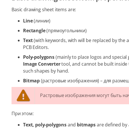
Basic drawing sheet items are:
Line
(линии)
Rectangle
(прямоугольники)
Text
(with keywords, with will be replaced by the a
PCB Editors.
Poly-polygons
(mainly to place logos and special
Image Converter
tool, and cannot be built inside 
such shapes by hand.
Bitmap
(растровые изображения) – для разме
Растровые изображения могут быть нач
При этом:
Text, poly-polygons
and
bitmaps
are defined by 