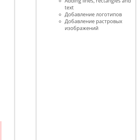
Adding lines, rectangles and
text
Добавление логотипов
Добавление растровых
изображений