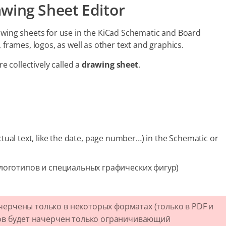
awing Sheet Editor
awing sheets for use in the KiCad Schematic and Board
 frames, logos, as well as other text and graphics.
re collectively called a
drawing sheet
.
tual text, like the date, page number…​) in the Schematic or
логотипов и специальных графических фигур)
ерчены только в некоторых форматах (только в PDF и
тов будет начерчен только ограничивающий