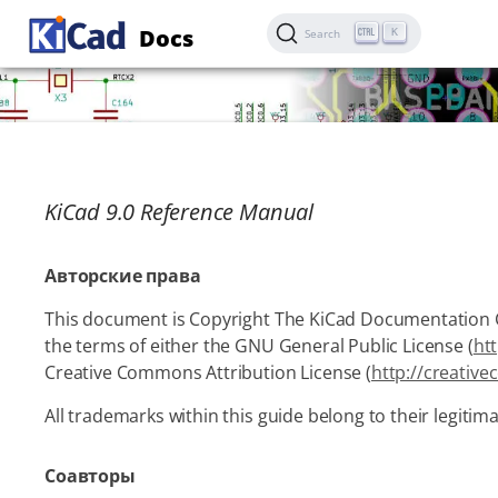
Docs
K
Search
KiCad 9.0 Reference Manual
Авторские права
This document is Copyright The KiCad Documentation Co
the terms of either the GNU General Public License (
ht
Creative Commons Attribution License (
http://creativ
All trademarks within this guide belong to their legitim
Соавторы