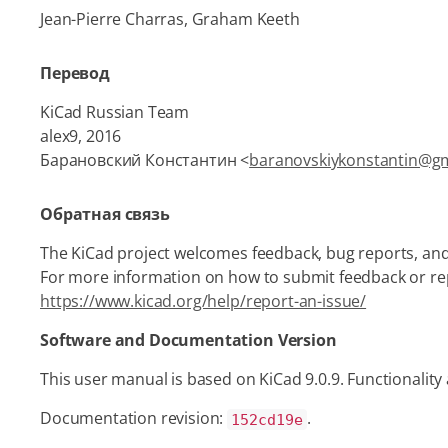
Jean-Pierre Charras, Graham Keeth
Перевод
KiCad Russian Team
alex9, 2016
Барановский Константин <
baranovskiykonstantin@g
Обратная связь
The KiCad project welcomes feedback, bug reports, and
For more information on how to submit feedback or repo
https://www.kicad.org/help/report-an-issue/
Software and Documentation Version
This user manual is based on KiCad 9.0.9. Functionality
Documentation revision:
.
152cd19e