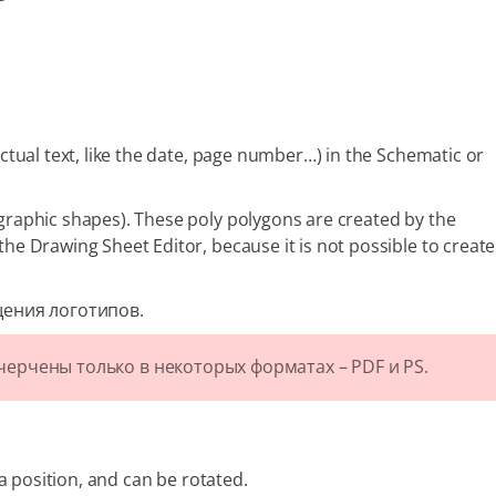
ctual text, like the date, page number…​) in the Schematic or
 graphic shapes). These poly polygons are created by the
the Drawing Sheet Editor, because it is not possible to create
щения логотипов.
ерчены только в некоторых форматах – PDF и PS.
a position, and can be rotated.