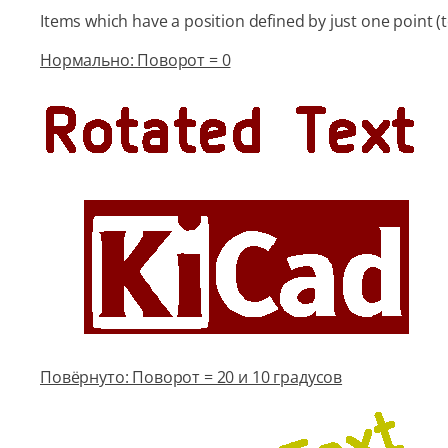
Items which have a position defined by just one point (
Нормально: Поворот = 0
Повёрнуто: Поворот = 20 и 10 градусов