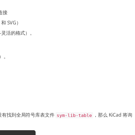
连接
 和 SVG）
许许多灵活的格式）。
）。
中没有找到全局符号库表文件
，那么 KiCad 将询
sym-lib-table