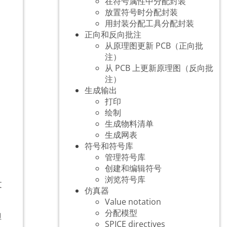
在符号属性中分配封装
放置符号时分配封装
用封装分配工具分配封装
正向和反向批注
从原理图更新 PCB（正向批
注）
从 PCB 上更新原理图（反向批
注）
生成输出
打印
绘制
生成物料清单
生成网表
符号和符号库
管理符号库
创建和编辑符号
浏览符号库
文
仿真器
Value notation
分配模型
但
SPICE directives