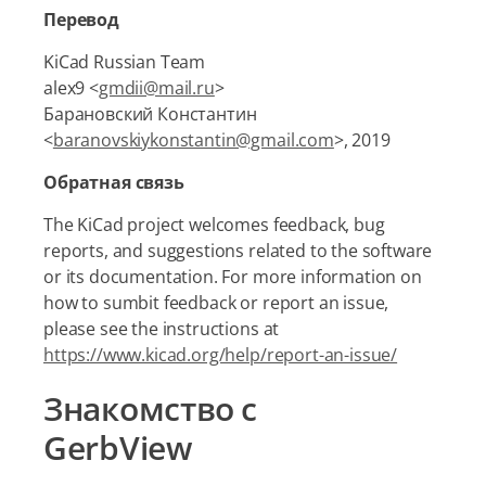
Перевод
KiCad Russian Team
alex9 <
gmdii@mail.ru
>
Барановский Константин
<
baranovskiykonstantin@gmail.com
>, 2019
Обратная связь
The KiCad project welcomes feedback, bug
reports, and suggestions related to the software
or its documentation. For more information on
how to sumbit feedback or report an issue,
please see the instructions at
https://www.kicad.org/help/report-an-issue/
Знакомство c
GerbView