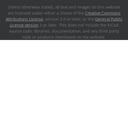
Unless otherwise stated, all text and images on this website
are licensed under either a choice of the
Creative Commons
Attributions License
, version 3.0 or later; or the
General Public
License version
3 or later. This does not include the KiCad
source code, libraries, documentation, and any third party
tools or products mentioned on the website.