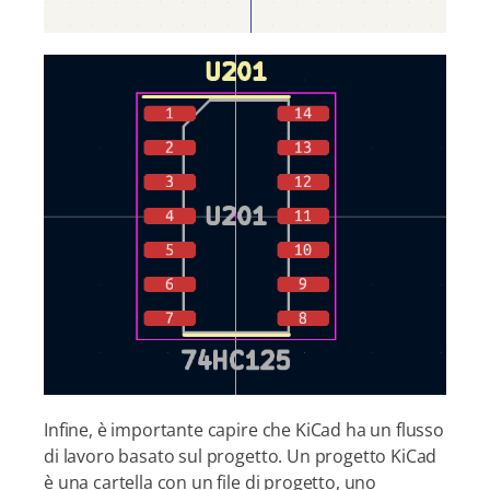
Infine, è importante capire che KiCad ha un flusso
di lavoro basato sul progetto. Un progetto KiCad
è una cartella con un file di progetto, uno