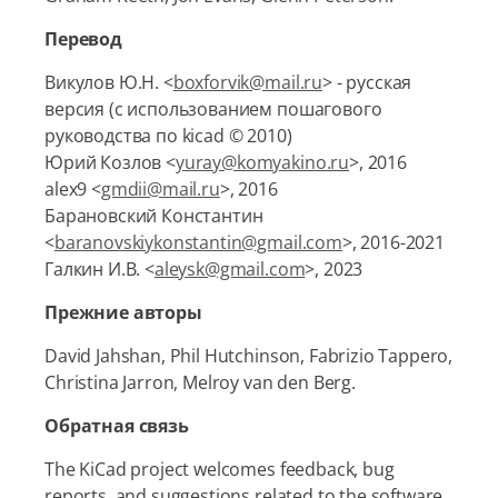
Перевод
Викулов Ю.Н. <
boxforvik@mail.ru
> - русская
версия (с использованием пошагового
руководства по kicad © 2010)
Юрий Козлов <
yuray@komyakino.ru
>, 2016
alex9 <
gmdii@mail.ru
>, 2016
Барановский Константин
<
baranovskiykonstantin@gmail.com
>, 2016-2021
Галкин И.В. <
aleysk@gmail.com
>, 2023
Прежние авторы
David Jahshan, Phil Hutchinson, Fabrizio Tappero,
Christina Jarron, Melroy van den Berg.
Обратная связь
The KiCad project welcomes feedback, bug
reports, and suggestions related to the software