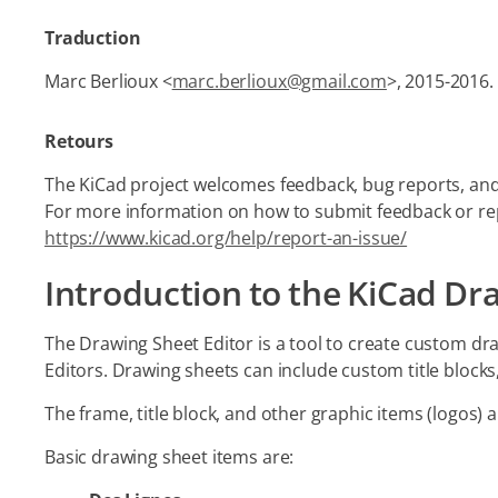
Traduction
Marc Berlioux <
marc.berlioux@gmail.com
>, 2015-2016.
Retours
The KiCad project welcomes feedback, bug reports, and
For more information on how to submit feedback or repo
https://www.kicad.org/help/report-an-issue/
Introduction to the KiCad Dr
The Drawing Sheet Editor is a tool to create custom dr
Editors. Drawing sheets can include custom title blocks,
The frame, title block, and other graphic items (logos) a
Basic drawing sheet items are: