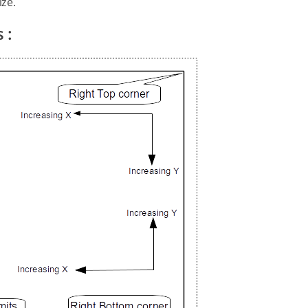
ize.
 :