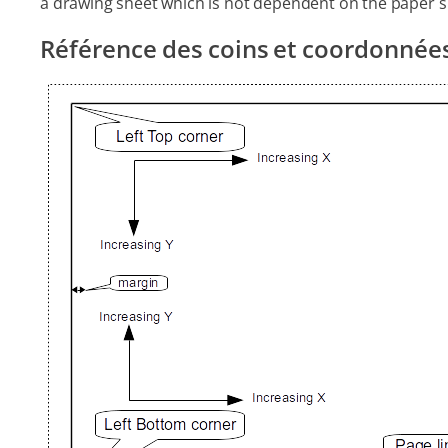
a drawing sheet which is not dependent on the paper s
Référence des coins et coordonnées