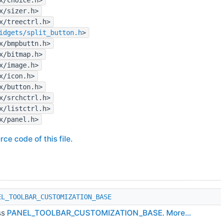
x/sizer.h>
x/treectrl.h>
idgets/split_button.h
>
x/bmpbuttn.h>
x/bitmap.h>
x/image.h>
x/icon.h>
x/button.h>
x/srchctrl.h>
x/listctrl.h>
x/panel.h>
rce code of this file.
EL_TOOLBAR_CUSTOMIZATION_BASE
ss
PANEL_TOOLBAR_CUSTOMIZATION_BASE
.
More...