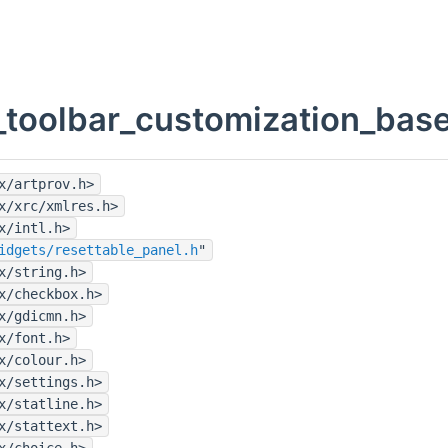
_toolbar_customization_base
x/artprov.h>
x/xrc/xmlres.h>
x/intl.h>
idgets/resettable_panel.h
"
x/string.h>
x/checkbox.h>
x/gdicmn.h>
x/font.h>
x/colour.h>
x/settings.h>
x/statline.h>
x/stattext.h>
x/choice.h>