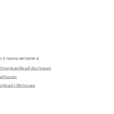
o o nuova versione a:
ad/services/kicad-doc/issues
ad/issues
e/kicad-i18n/issues