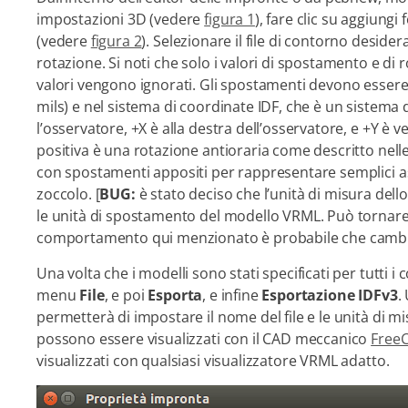
impostazioni 3D (vedere
figura 1
), fare clic su aggiungi
(vedere
figura 2
). Selezionare il file di contorno deside
rotazione. Si noti che solo i valori di spostamento e di r
valori vengono ignorati. Gli spostamenti devono essere 
mils) e nel sistema di coordinate IDF, che è un sistema 
l’osservatore, +X è alla destra dell’osservatore, e +Y è v
positiva è una rotazione antioraria come descritto nell
con spostamenti appositi per rappresentare semplici a
zoccolo. [
BUG:
è stato deciso che l’unità di misura dell
le unità di spostamento del modello VRML. Può tornare ut
comportamento qui menzionato è probabile che cambie
Una volta che i modelli sono stati specificati per tutti i
menu
File
, e poi
Esporta
, e infine
Esportazione IDFv3
.
permetterà di impostare il nome del file e le unità di misu
possono essere visualizzati con il CAD meccanico
Free
visualizzati con qualsiasi visualizzatore VRML adatto.