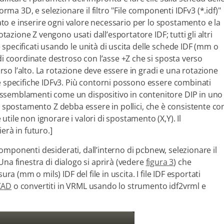
 forma 3D, e selezionare il filtro "File componenti IDFv3 (*.idf)"
rato e inserire ogni valore necessario per lo spostamento e la
otazione Z vengono usati dall’esportatore IDF; tutti gli altri
specificati usando le unità di uscita delle schede IDF (mm o
di coordinate destroso con l’asse +Z che si sposta verso
erso l’alto. La rotazione deve essere in gradi e una rotazione
e specifiche IDFv3. Più contorni possono essere combinati
ssemblamenti come un dispositivo in contenitore DIP in uno
o spostamento Z debba essere in pollici, che è consistente co
ile non ignorare i valori di spostamento (X,Y). Il
rà in futuro.]
 componenti desiderati, dall’interno di pcbnew, selezionare il
 Una finestra di dialogo si aprirà (vedere
figura 3
) che
ra (mm o mils) IDF del file in uscita. I file IDF esportati
CAD
o convertiti in VRML usando lo strumento idf2vrml e