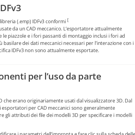
IDFv3
[
i libreria (.emp) IDFv3 conformi
 usate da un CAD meccanico. L’esportatore attualmente
te le piazzole e i fori passanti di montaggio inclusi i fori ad
ù basilare dei dati meccanici necessari per l’interazione con i
specifica IDFv3 non sono attualmente esportate.
onenti per l’uso da parte
i 3D che erano originariamente usati dal visualizzatore 3D. Dal
turi esportatori per CAD meccanici sono generalmente
are gli attributi dei file dei modelli 3D per specificare i modelli
ficare i parametri dell’impronta e fare clic sulla scheda dell