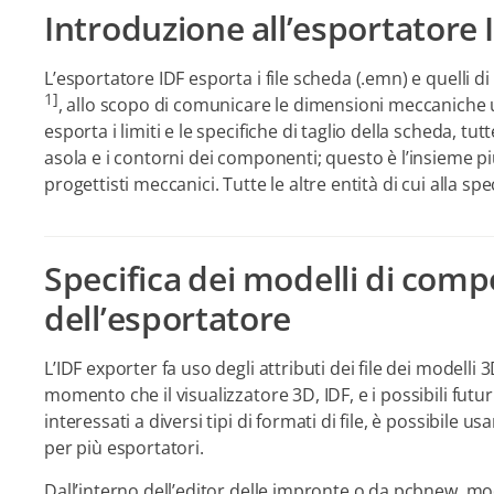
Introduzione all’esportatore 
L’esportatore IDF esporta i file scheda (.emn) e quelli d
1
]
, allo scopo di comunicare le dimensioni meccaniche
esporta i limiti e le specifiche di taglio della scheda, tut
asola e i contorni dei componenti; questo è l’insieme pi
progettisti meccanici. Tutte le altre entità di cui alla 
Specifica dei modelli di comp
dell’esportatore
L’IDF exporter fa uso degli attributi dei file dei modell
momento che il visualizzatore 3D, IDF, e i possibili fu
interessati a diversi tipi di formati di file, è possibile us
per più esportatori.
Dall’interno dell’editor delle impronte o da pcbnew, modi