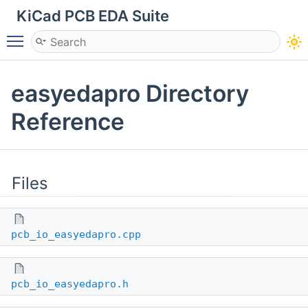
KiCad PCB EDA Suite
Toggle main menu visibility
easyedapro Directory
Reference
Files
pcb_io_easyedapro.cpp
pcb_io_easyedapro.h